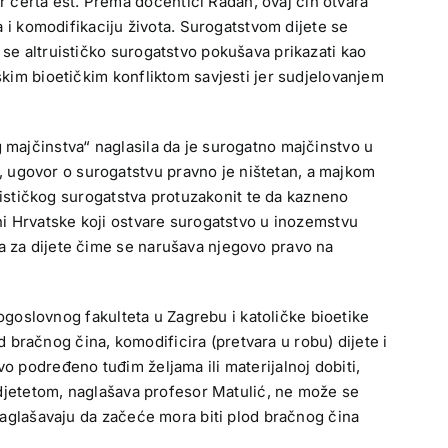
 certa est. Prema docentici Radan, ovaj čin otvara
ta i komodifikaciju života. Surogatstvom dijete se
 se altruističko surogatstvo pokušava prikazati kao
eškim bioetičkim konfliktom savjesti jer sudjelovanjem
 majčinstva“ naglasila da je surogatno majčinstvo u
 ugovor o surogatstvu pravno je ništetan, a majkom
truističkog surogatstva protuzakonit te da kazneno
ani Hrvatske koji ostvare surogatstvo u inozemstvu
va za dijete čime se narušava njegovo pravo na
goslovnog fakulteta u Zagrebu i katoličke bioetike
bračnog čina, komodificira (pretvara u robu) dijete i
o podređeno tuđim željama ili materijalnoj dobiti,
a djetetom, naglašava profesor Matulić, ne može se
 naglašavaju da začeće mora biti plod bračnog čina