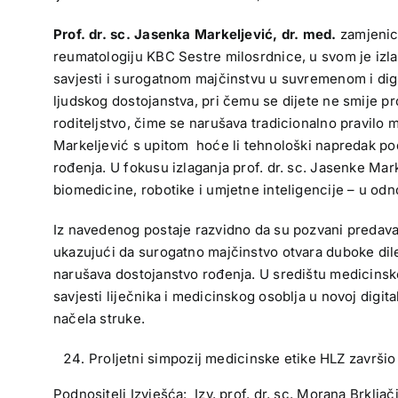
Prof. dr. sc. Jasenka Markeljević, dr. med.
zamjenica
reumatologiju KBC Sestre milosrdnice, u svom je izlag
savjesti i surogatnom majčinstvu u suvremenom i digit
ljudskog dostojanstva, pri čemu se dijete ne smije p
roditeljstvo, čime se narušava tradicionalno pravilo m
Markeljević s upitom hoće li tehnološki napredak podre
rođenja. U fokusu izlaganja prof. dr. sc. Jasenke Marke
biomedicine, robotike i umjetne inteligencije – u odn
Iz navedenog postaje razvidno da su pozvani predavač
ukazujući da surogatno majčinstvo otvara duboke dile
narušava dostojanstvo rođenja. U središtu medicinsko –
savjesti liječnika i medicinskog osoblja u novoj digit
načela struke.
Proljetni simpozij medicinske etike HLZ završi
Podnositelj Izvješća: Izv. prof. dr. sc. Morana Brkljač