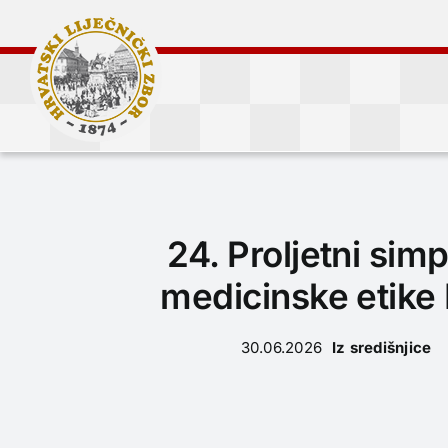
Skip
to
content
24. Proljetni simp
medicinske etike
30.06.2026
Iz središnjice