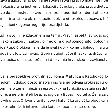
a tradicionalno poimanje roditeljstva i pravilo mater semper
e fokusiraju na instrumentalizaciju ženskog tijela, prava djete
 dostojanstvo i pravo na prirodno podrijetlo i identitet. Iako
alne i financijske eksploatacije, dok se ginekolog suočava s t
staje dionik ugovornog prijenosa djeteta.
tudija svojim je izlaganjem na temu „Pravni aspekti surogatnog
eljskom zakonu i Zakonu o medicinski potpomognutoj oplodnji,
tica Rupčić objasnila je da je svaki oblik komercijalnog ili al
 predaji djeteta za novac. Zbog neujednačenih zakona, državlj
tva, upisa u maticu rođenih i dobivanja hrvatskog državljanst
va iz perspektive
prof. dr. sc. Tonča Matulića
s Katoličkog bo
edom ljudskog dostojanstva i morala jer odvaja prokreaciju od 
om tijelo žene i njezina reproduktivna funkcija postaju sredstv
cije, a ne primatelj besplatnog dara ljubavi roditelja. Želja z
etovih prava. Crkveno učiteljstvo i katolička teološka bioetika
nsko-tehničkih intervencija koje uključuju treće osobe.