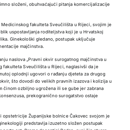
nimno složeni, obuhvaćajući pitanja komercijalizacije
 Medicinskog fakulteta Sveučilišta u Rijeci, svojim je
ik uspostavljanja roditeljstva koji je u Hrvatskoj
lika. Ginekološki gledano, postupak uključuje
mentacije majčinstva.
ganju naslova „Pravni okvir surogatnog majčinstva u
akulteta Sveučilišta u Rijeci, naglasivši da je
utoj oplodnji ugovori o rađanju djeteta za drugog
kvir, što dovodi do velikih pravnih izazova i kolizija u
 činom ozbiljno ugrožena ili se gube jer zabrana
 konsenzusa, prekogranično surogatstvo ostaje
e i opstetricije Županijske bolnice Čakovec svojom je
inekologiji predstavlja izuzetno složen postupak