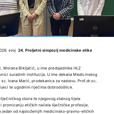
2026. svoj
24. Proljetni simpozij medicinske etike
sc. Morana Brkljačić, u ime predsjednika HLZ
avnici suradnih institucija. U ime dekana Medicinskog
r. sc. Ivana Marić, prodekanica za nastavu. Prof.dr.sc.
ijeci te ugodnim riječima dobrodošlice.
 liječničkog zbora te njegovog stalnog tijela
 promicanju etičkih načela liječničke profesije.
a jedan od najsloženijih medicinsko-pravno-etičkih