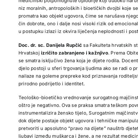
medicinski potpomognute oplodnje koji duboko narušav
niz moralnih, antropoloških i bioetičkih dvojbi koje s
promatra kao objekt ugovora, čime se narušava njegovo
čin dobrote, ono i dalje nosi visoki rizik od emocion
u postupku izlazi iz okvira liječenja neplodnosti i po
Doc. dr. sc. Danijela Rupčić
sa Fakulteta hrvatskih s
Hrvatskoj
izričito zabranjeno i kažnjivo
. Prema Obit
se smatra isključivo žena koja je dijete rodila. Docen
djelo postoji u sferi trgovanja ljudima ako se radi o
nailaze na goleme prepreke kod priznavanja roditeljs
prirodno podrijetlo i identitet.
Teološko-bioetičko vrednovanje surogatnog majčinst
oštro je negativno. Ova se praksa smatra teškom povr
instrumentalizira žensko tijelo, Surogatnim majčinstv
dok dijete postaje objekt ugovora i tehničke manipula
pretvoriti u apsolutno “pravo na dijete” nauštrb djet
ljubavi između muškarca i žene, a ne rezultat medici