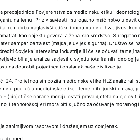
 predsjednice Povjerenstva za medicinsku etiku i deontologij
anju na temu „Priziv savjesti i surogatno majčinstvo u osvit d
alnom dobu naglasivši etičku i moralnu neprihvatljivost komod
romatrati kao objekt ugovora, a žena kao sredstvo. Surogatno 
ater semper certa est (majka je uvijek sigurna). Društvo se na
diti čovjeka interesima industrije ili će se očuvati temeljna l
ljević billa je analiza savjesti u svjetlu totalitarnih ideolog
osu na dobrobit pojedinca i opstanak naše civilizacije.
i 24. Proljetnog simpozija medicinske etike HLZ analizirali s
me u području medicinske etike i temeljnih ljudskih prava, pr
 (bio)etičke obrane moraju ostati prava djeteta na cjeloviti id
alnoj i tehnološkoj eri mora biti ključno za očuvanje moralnog 
o je zanimljivom raspravom i druženjem uz domjenak.
ić, dr. med.