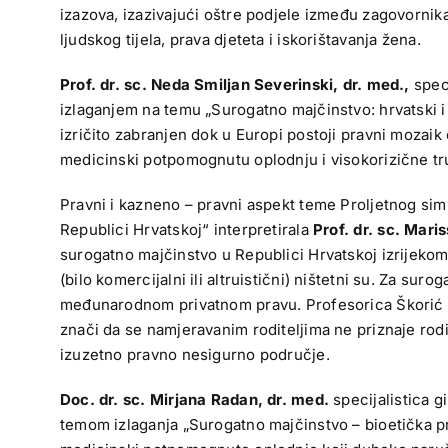
izazova, izazivajući oštre podjele između zagovornika
ljudskog tijela, prava djeteta i iskorištavanja žena.
Prof. dr. sc. Neda Smiljan Severinski, dr. med.,
speci
izlaganjem na temu „Surogatno majčinstvo: hrvatski i e
izričito zabranjen dok u Europi postoji pravni mozai
medicinski potpomognutu oplodnju i visokorizične tru
Pravni i kazneno – pravni aspekt teme Proljetnog simp
Republici Hrvatskoj“ interpretirala
Prof. dr. sc. Mari
surogatno majčinstvo u Republici Hrvatskoj izrijeko
(bilo komercijalni ili altruistični) ništetni su. Za sur
međunarodnom privatnom pravu. Profesorica Škorić up
znači da se namjeravanim roditeljima ne priznaje ro
izuzetno pravno nesigurno područje.
Doc. dr. sc. Mirjana Radan,
dr. med.
specijalistica g
temom izlaganja „Surogatno majčinstvo – bioetička p