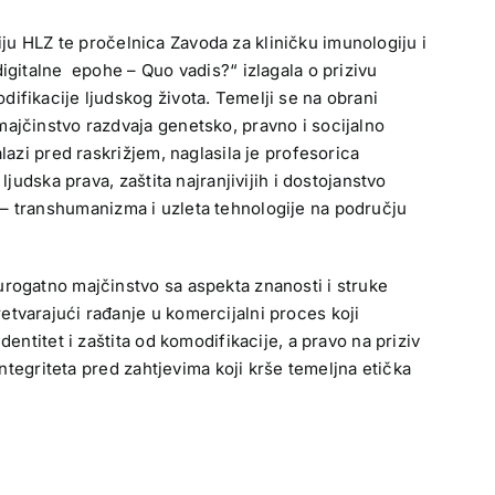
u HLZ te pročelnica Zavoda za kliničku imunologiju i
igitalne epohe – Quo vadis?“ izlagala o prizivu
ifikacije ljudskog života. Temelji se na obrani
majčinstvo razdvaja genetsko, pravno i socijalno
lazi pred raskrižjem, naglasila je profesorica
judska prava, zaštita najranjivijih i dostojanstvo
ija – transhumanizma i uzleta tehnologije na području
urogatno majčinstvo sa aspekta znanosti i struke
etvarajući rađanje u komercijalni proces koji
entitet i zaštita od komodifikacije, a pravo na priziv
integriteta pred zahtjevima koji krše temeljna etička