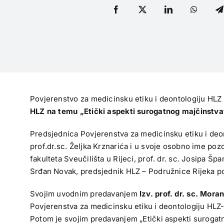
Povjerenstvo za medicinsku etiku i deontologiju HLZ 
HLZ na temu „Etički aspekti surogatnog majčinstv
Predsjednica Povjerenstva za medicinsku etiku i deont
prof.dr.sc. Željka Krznarića i u svoje osobno ime poz
fakulteta Sveučilišta u Rijeci, prof. dr. sc. Josipa Šp
Srđan Novak, predsjednik HLZ – Podružnice Rijeka poz
Svojim uvodnim predavanjem
Izv. prof. dr. sc. Mora
Povjerenstva za medicinsku etiku i deontologiju HLZ- 
Potom je svojim predavanjem „Etički aspekti surogat