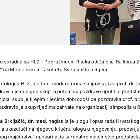
u suradnji sa HLZ – Podružnicom Rijeka održalo je 15. lipnja 
a“
na Medicinskom fakultetu Sveučilišta u Rijeci.
ologiju HLZ, ujedno i moderatorica simpozija, izv. prof. dr. 
dravila je cijenjen skup a potom su pozdrave uputili i predst
anjola skup je lijepim riječima dobrodošlice pozdravila prof. d
dravio je skup riječima zahvale na organizaciji simpozija u R
na Brkljačić, dr. med.
naglasila je ulogu i opus rada Hrvatskog
a ukazujući na njegovu ključnu ulogu u njegovanju, praćenju i
nog majčinstva“ upozorila da surogatno majčinstvo predstavlj