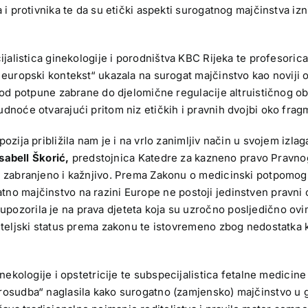
 i protivnika te da su etički aspekti surogatnog majčinstva iz
jalistica ginekologije i porodništva KBC Rijeka te profesorica
uropski kontekst“ ukazala na surogat majčinstvo kao noviji obl
k od potpune zabrane do djelomične regulacije altruističnog ob
dnoće otvarajući pritom niz etičkih i pravnih dvojbi oko frag
ozija približila nam je i na vrlo zanimljiv način u svojem izla
ssabell Škorić,
predstojnica Katedre za kazneno pravo Pravnog f
m zabranjeno i kažnjivo. Prema Zakonu o medicinski potpomogn
ogatno majčinstvo na razini Europe ne postoji jedinstven pravni o
ozorila je na prava djeteta koja su uzročno posljedično ovim
diteljski status prema zakonu te istovremeno zbog nedostatka
inekologije i opstetricije te subspecijalistica fetalne medicin
rosudba“ naglasila kako surogatno (zamjensko) majčinstvo u g