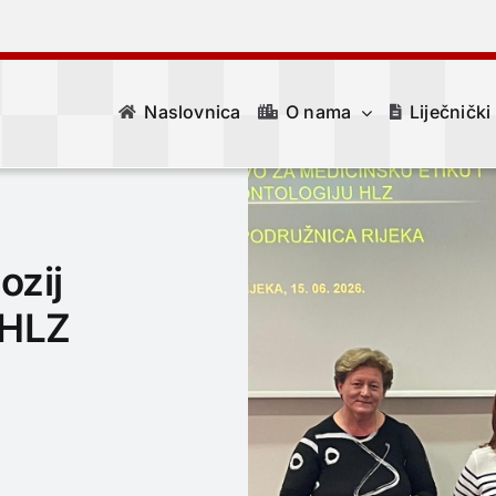
Naslovnica
O nama
Liječnički
ozij
 HLZ