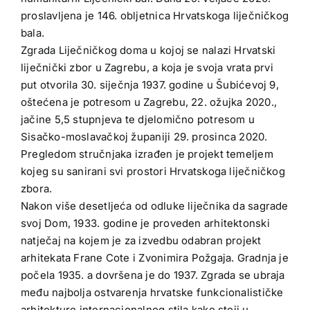
proslavljena je 146. obljetnica Hrvatskoga liječničkog
bala.
Zgrada Liječničkog doma u kojoj se nalazi Hrvatski
liječnički zbor u Zagrebu, a koja je svoja vrata prvi
put otvorila 30. siječnja 1937. godine u Šubićevoj 9,
oštećena je potresom u Zagrebu, 22. ožujka 2020.,
jačine 5,5 stupnjeva te djelomično potresom u
Sisačko-moslavačkoj županiji 29. prosinca 2020.
Pregledom stručnjaka izrađen je projekt temeljem
kojeg su sanirani svi prostori Hrvatskoga liječničkog
zbora.
Nakon više desetljeća od odluke liječnika da sagrade
svoj Dom, 1933. godine je proveden arhitektonski
natječaj na kojem je za izvedbu odabran projekt
arhitekata Frane Cote i Zvonimira Požgaja. Gradnja je
počela 1935. a dovršena je do 1937. Zgrada se ubraja
među najbolja ostvarenja hrvatske funkcionalističke
arhitekture internacionalnog stila kako stoji u