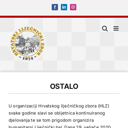
Skip
Facebook
LinkedIn
Instagram
to
content
OSTALO
U organizaciji Hrvatskog liječničkog zbora (HLZ)
svake godine slavi se obljetnica kontinuiranog
djelovanja te se tom prigodom organizira
humanitarni Liječnički bal. Dana 29. veljače 2020.