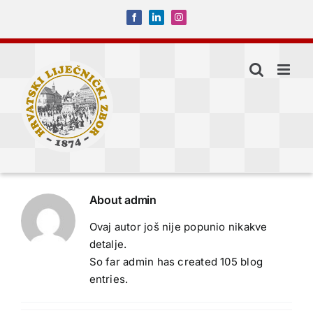
Skip
Facebook
LinkedIn
Instagram
to
content
About
admin
Ovaj autor još nije popunio nikakve
detalje.
So far admin has created 105 blog
entries.