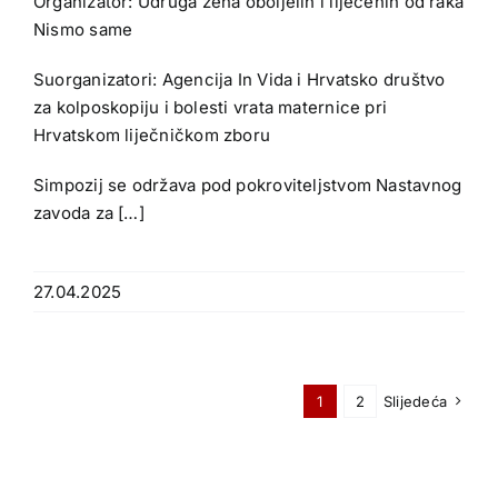
Organizator: Udruga žena oboljelih i liječenih od raka
Nismo same
Suorganizatori: Agencija In Vida i Hrvatsko društvo
za kolposkopiju i bolesti vrata maternice pri
Hrvatskom liječničkom zboru
Simpozij se održava pod pokroviteljstvom Nastavnog
zavoda za […]
27.04.2025
1
2
Slijedeća