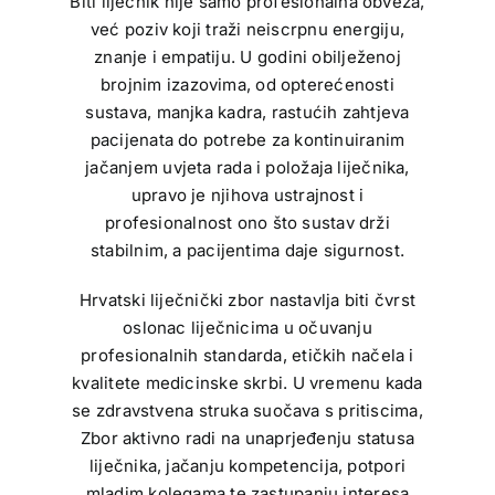
Biti liječnik nije samo profesionalna obveza,
već poziv koji traži neiscrpnu energiju,
znanje i empatiju. U godini obilježenoj
brojnim izazovima, od opterećenosti
sustava, manjka kadra, rastućih zahtjeva
pacijenata do potrebe za kontinuiranim
jačanjem uvjeta rada i položaja liječnika,
upravo je njihova ustrajnost i
profesionalnost ono što sustav drži
stabilnim, a pacijentima daje sigurnost.
Hrvatski liječnički zbor nastavlja biti čvrst
oslonac liječnicima u očuvanju
profesionalnih standarda, etičkih načela i
kvalitete medicinske skrbi. U vremenu kada
se zdravstvena struka suočava s pritiscima,
Zbor aktivno radi na unaprjeđenju statusa
liječnika, jačanju kompetencija, potpori
mladim kolegama te zastupanju interesa