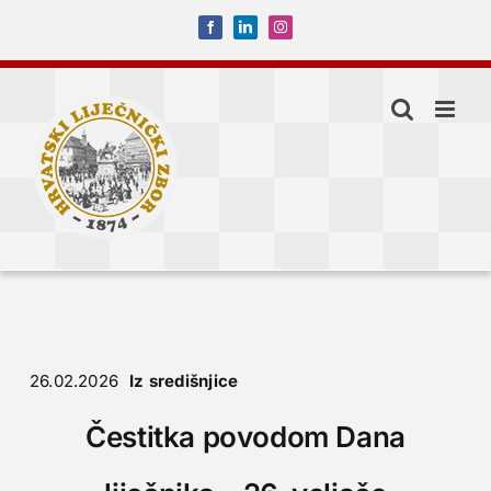
Skip
Facebook
LinkedIn
Instagram
to
content
26.02.2026
Iz središnjice
Čestitka povodom Dana