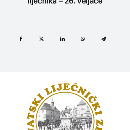
liječnika – 26. veljače