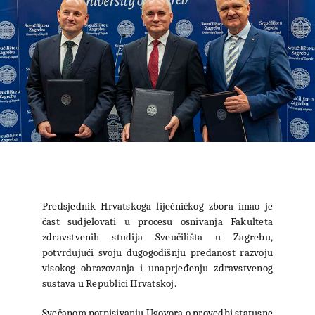
Predsjednik Hrvatskoga liječničkog zbora imao je
čast sudjelovati u procesu osnivanja Fakulteta
zdravstvenih studija Sveučilišta u Zagrebu,
potvrđujući svoju dugogodišnju predanost razvoju
visokog obrazovanja i unaprjeđenju zdravstvenog
sustava u Republici Hrvatskoj.
Svečanom potpisivanju Ugovora o provedbi statusne