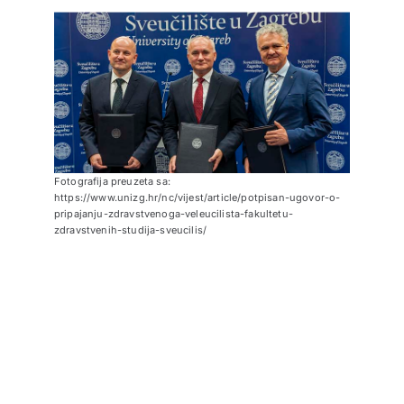
Fotografija preuzeta sa:
https://www.unizg.hr/nc/vijest/article/potpisan-ugovor-o-
pripajanju-zdravstvenoga-veleucilista-fakultetu-
zdravstvenih-studija-sveucilis/