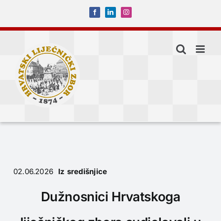
Skip
Facebook
LinkedIn
Instagram
to
content
02.06.2026
Iz središnjice
Dužnosnici Hrvatskoga