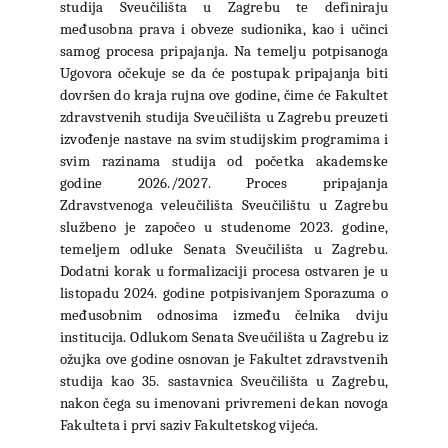
studija Sveučilišta u Zagrebu te definiraju
međusobna prava i obveze sudionika, kao i učinci
samog procesa pripajanja. Na temelju potpisanoga
Ugovora očekuje se da će postupak pripajanja biti
dovršen do kraja rujna ove godine, čime će Fakultet
zdravstvenih studija Sveučilišta u Zagrebu preuzeti
izvođenje nastave na svim studijskim programima i
svim razinama studija od početka akademske
godine 2026./2027. Proces pripajanja
Zdravstvenoga veleučilišta Sveučilištu u Zagrebu
službeno je započeo u studenome 2023. godine,
temeljem odluke Senata Sveučilišta u Zagrebu.
Dodatni korak u formalizaciji procesa ostvaren je u
listopadu 2024. godine potpisivanjem Sporazuma o
međusobnim odnosima između čelnika dviju
institucija. Odlukom Senata Sveučilišta u Zagrebu iz
ožujka ove godine osnovan je Fakultet zdravstvenih
studija kao 35. sastavnica Sveučilišta u Zagrebu,
nakon čega su imenovani privremeni dekan novoga
Fakulteta i prvi saziv Fakultetskog vijeća.