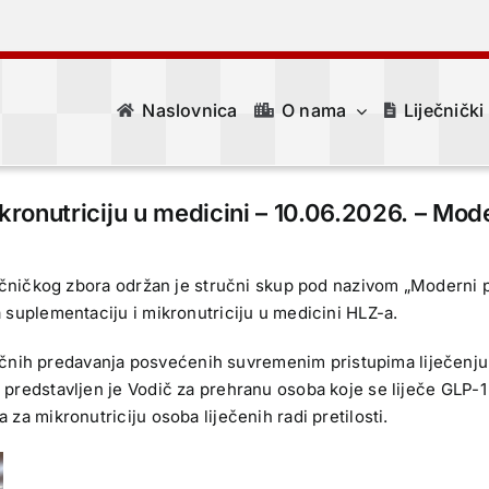
Naslovnica
O nama
Liječnički
onutriciju u medicini – 10.06.2026. – Modern
iječničkog zbora održan je stručni skup pod nazivom „Moderni pr
a suplementaciju i mikronutriciju u medicini HLZ-a.
nih predavanja posvećenih suvremenim pristupima liječenju d
a predstavljen je Vodič za prehranu osoba koje se liječe GLP-1
 za mikronutriciju osoba liječenih radi pretilosti.