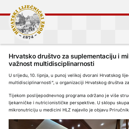
Skip
to
content
Hrvatsko društvo za suplementaciju i mikr
važnost multidisciplinarnosti
U srijedu, 10. lipnja, u punoj velikoj dvorani Hrvatskog l
multidisciplinarnosti“, u organizaciji Hrvatskog društva z
Tijekom poslijepodnevnog programa održano je više struč
ljekarničke i nutricionističke perspektive. U sklopu skup
mikronutriciju u medicini HLZ najavilo je objavu Priručnika