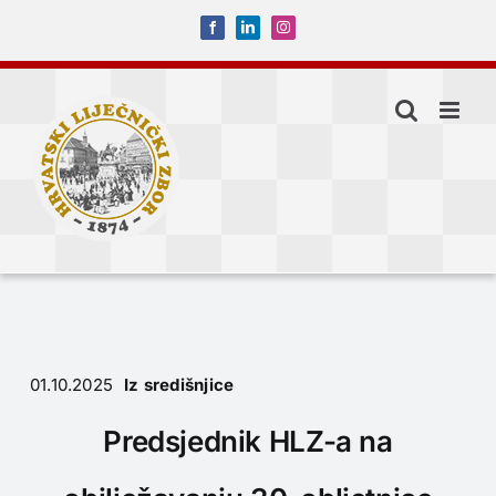
Skip
Facebook
LinkedIn
Instagram
to
content
01.10.2025
Iz središnjice
Predsjednik HLZ-a na