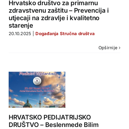
Hrvatsko društvo za primarnu
zdravstvenu zaštitu – Prevencija i
a
utjecaji na zdravlje i kvalitetno
starenje
20.10.2025
|
Događanja Stručna društva
Opširnije
O
i
HRVATSKO PEDIJATRIJSKO
a
DRUŠTVO – Beslenmede Bilim