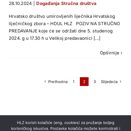
28.10.2024
|
Događanja Stručna društva
Hrvatsko društvo umirovljenih liječnika Hrvatskog
liječničkog zbora – HDUL HLZ POZIV NA STRUČNO
PREDAVANJE koje će se održati dne 5. studenog
2024. g u 17.30 h u Velikoj predavaonici [...]
Opširnije
Prethodna
1
2
3
Slijedeća
HLZ koristi kolačiće (eng. cookies) za pružanje boljeg
korisničkog iskustva. Postavke kolačića možete kontrolirati i