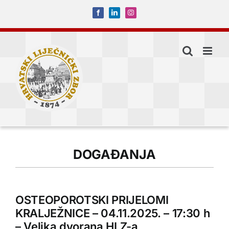
Skip
Facebook
LinkedIn
Instagram
to
content
DOGAĐANJA
OSTEOPOROTSKI PRIJELOMI
KRALJEŽNICE – 04.11.2025. – 17:30 h
– Velika dvorana HLZ-a