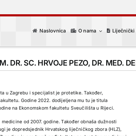
Naslovnica
O nama
Liječnički
M. DR. SC. HRVOJE PEZO, DR. MED. D
a u Zagrebu i specijalist je protetike. Također,
kultetu. Godine 2022. dodijeljena mu tu je titula
godine na Ekonomskom fakultetu Sveučilišta u Rijeci.
e medicine od 2007. godine. Također obnaša dužnosti
gi je dopredsjednik Hrvatskog liječničkog zbora (HLZ),