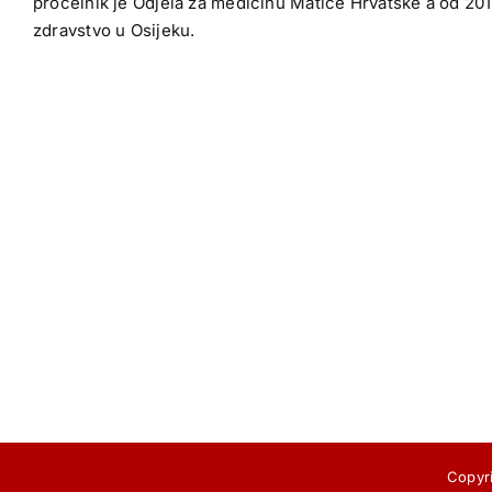
pročelnik je Odjela za medicinu Matice Hrvatske a od 201
zdravstvo u Osijeku.
Copyri