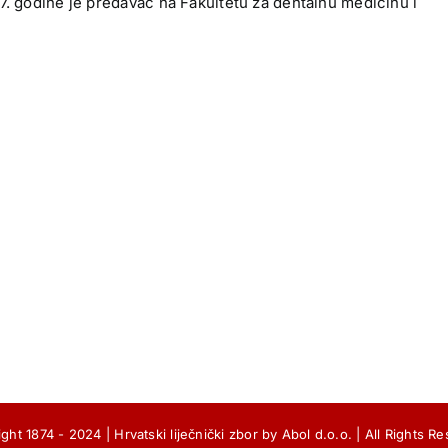
7. godine je predavač na Fakultetu za dentalnu medicinu i
ght 1874 - 2024 |
Hrvatski liječnički zbor
by
Abol d.o.o.
| All Rights R