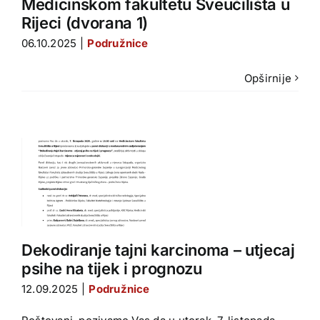
Medicinskom fakultetu Sveučilišta u
Rijeci (dvorana 1)
06.10.2025
|
Podružnice
Opširnije
i
a
u
Dekodiranje tajni karcinoma – utjecaj
psihe na tijek i prognozu
12.09.2025
|
Podružnice