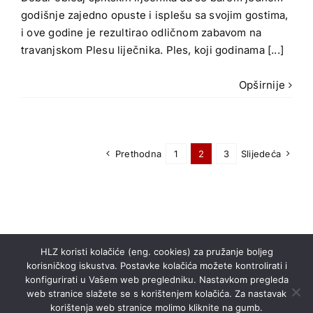
godišnje zajedno opuste i isplešu sa svojim gostima,
i ove godine je rezultirao odličnom zabavom na
travanjskom Plesu liječnika. Ples, koji godinama [...]
Opširnije
Prethodna
1
2
3
Slijedeća
HLZ koristi kolačiće (eng. cookies) za pružanje boljeg
korisničkog iskustva. Postavke kolačića možete kontrolirati i
konfigurirati u Vašem web pregledniku. Nastavkom pregleda
web stranice slažete se s korištenjem kolačića. Za nastavak
korištenja web stranice molimo kliknite na gumb.