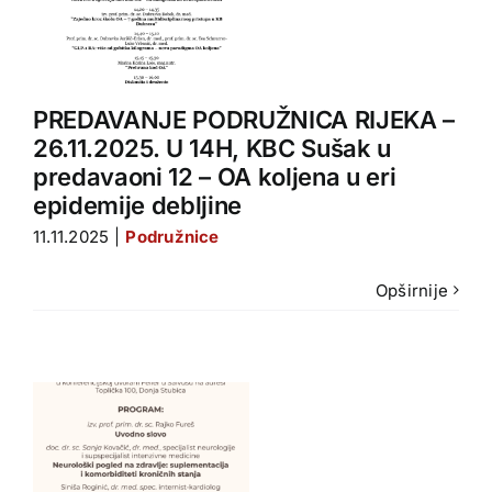
k
2
PREDAVANJE PODRUŽNICA RIJEKA –
26.11.2025. U 14H, KBC Sušak u
predavaoni 12 – OA koljena u eri
epidemije debljine
11.11.2025
|
Podružnice
Opširnije