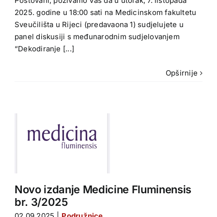
Poštovani, pozivamo Vas da u utorak, 7. listopada
2025. godine u 18:00 sati na Medicinskom fakultetu
Sveučilišta u Rijeci (predavaona 1) sudjelujete u
panel diskusiji s međunarodnim sudjelovanjem
“Dekodiranje [...]
Opširnije
.
Novo izdanje Medicine Fluminensis
br. 3/2025
02.09.2025
|
Podružnice