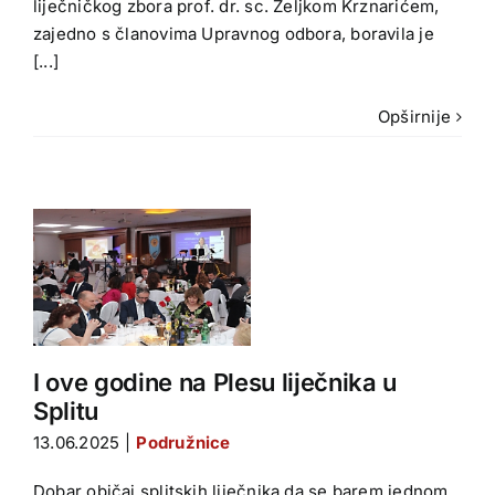
liječničkog zbora prof. dr. sc. Željkom Krznarićem,
zajedno s članovima Upravnog odbora, boravila je
[...]
Opširnije
a
u
I ove godine na Plesu liječnika u
Splitu
13.06.2025
|
Podružnice
Dobar običaj splitskih liječnika da se barem jednom