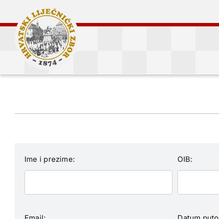
Skip
to
content
Ime i prezime:
OIB:
Email:
Datum puto